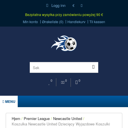
Logg inn
€
Bezpłatna wysyłka przy zamówieniu powyżej 90 €
Min konto
Ønskeliste (0)
Handlekurv
Til kassen
0
0
0
MENU
Hjem
Premier League
Newcastle United
Koszulka Newcastle United Dziecięcy Wyjazdowe Koszulki