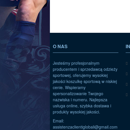
O NAS
I
Jesteśmy profesjonalnym
producentem i sprzedawcą odzieży
sportowej, oferujemy wysokiej
jakości koszulkę sportową w niskiej
cenie. Wspieramy
spersonalizowanie Twojego
nazwiska i numeru. Najlepsza
usługa online, szybka dostawa i
produkty wysokiej jakości.
Email:
assistenzaclientiglobali@gmail.com