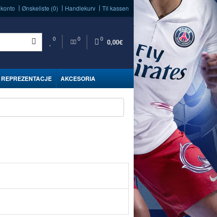
 konto
Ønskeliste (0)
Handlekurv
Til kassen
0
0
0
0,00€
REPREZENTACJE
AKCESORIA