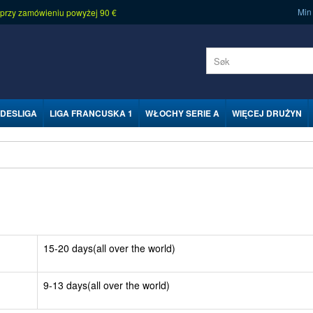
Min
 przy zamówieniu powyżej 90 €
DESLIGA
LIGA FRANCUSKA 1
WŁOCHY SERIE A
WIĘCEJ DRUŻYN
15-20 days(all over the world)
9-13 days(all over the world)