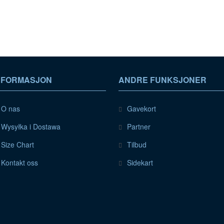
NFORMASJON
ANDRE FUNKSJONER
O nas
Gavekort
Wysyłka i Dostawa
Partner
Size Chart
Tilbud
Kontakt oss
Sidekart