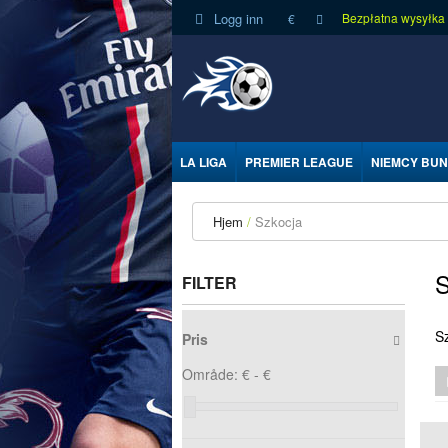
Logg inn
Bezpłatna wysyłka
€
LA LIGA
PREMIER LEAGUE
NIEMCY BUN
Hjem
Szkocja
FILTER
S
Pris
Område:
€ -
€