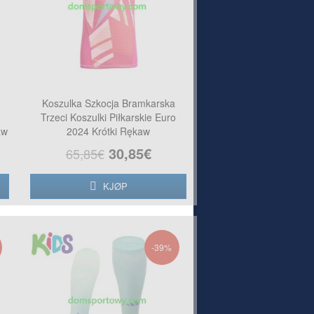
Koszulka Szkocja Bramkarska
Trzeci Koszulki Piłkarskie Euro
aw
2024 Krótki Rękaw
30,85€
65,85€
KJØP
-39%