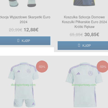
zkocja Wyjazdowe Skarpetki Euro
Koszulka Szkocja Domowe
2024
Koszulki Piłkarskie Euro 2024
Krótki Rękaw
12,88€
20,99€
30,85€
65,85€
KJØP
KJØP
-53%
-53%