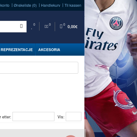
 konto
Ønskeliste (0)
Handlekurv
Til kassen
0
0
0
0,00€
REPREZENTACJE
AKCESORIA
r etter:
Vis: