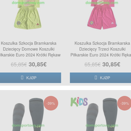
Koszulka Szkocja Bramkarska
Koszulka Szkocja Bramkarska
Dziecięcy Domowe Koszulki
Dziecięcy Trzeci Koszulki
iłkarskie Euro 2024 Krótki Rękaw
Piłkarskie Euro 2024 Krótki Ręk
30,85€
30,85€
65,85€
65,85€
KJØP
KJØP
-39%
-39%