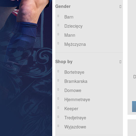
Gender
Barn
Dziecięcy
Mann
Mężczyzna
Shop by
Bortetrøye
D
Bramkarska
Domowe
Hjemmetrøye
Keeper
Tredjetrøye
Wyjazdowe