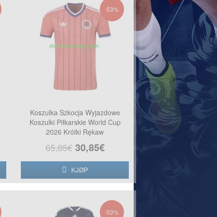
-53%
Koszulka Szkocja Wyjazdowe
Koszulki Piłkarskie World Cup
2026 Krótki Rękaw
30,85€
65,85€
KJØP
-53%