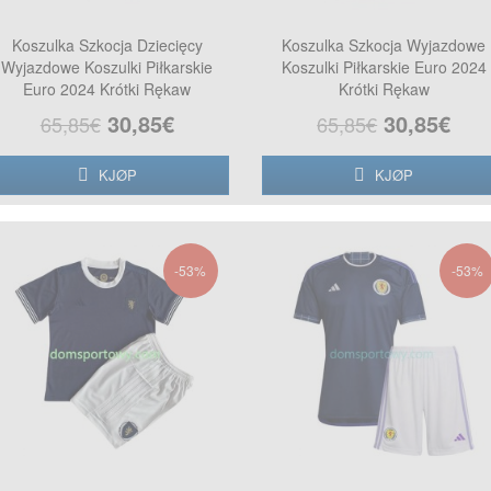
Koszulka Szkocja Dziecięcy
Koszulka Szkocja Wyjazdowe
Wyjazdowe Koszulki Piłkarskie
Koszulki Piłkarskie Euro 2024
Euro 2024 Krótki Rękaw
Krótki Rękaw
30,85€
30,85€
65,85€
65,85€
KJØP
KJØP
-53%
-53%