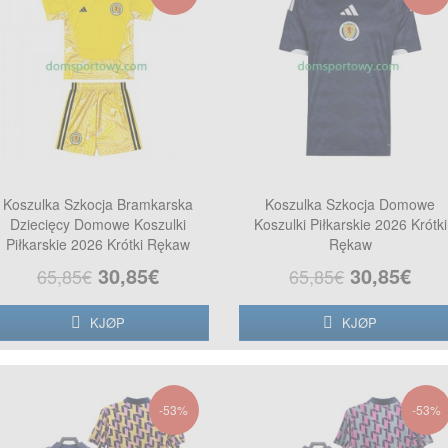
Koszulka Szkocja Bramkarska
Koszulka Szkocja Domowe
Dziecięcy Domowe Koszulki
Koszulki Piłkarskie 2026 Krótki
Piłkarskie 2026 Krótki Rękaw
Rękaw
30,85€
30,85€
65,85€
65,85€
KJØP
KJØP
-53%
-53%