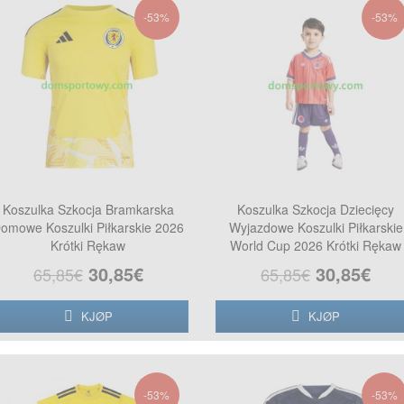
-53%
-53%
Koszulka Szkocja Bramkarska
Koszulka Szkocja Dziecięcy
omowe Koszulki Piłkarskie 2026
Wyjazdowe Koszulki Piłkarskie
Krótki Rękaw
World Cup 2026 Krótki Rękaw
30,85€
30,85€
65,85€
65,85€
KJØP
KJØP
-53%
-53%