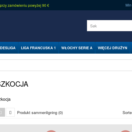
Min
 przy zamówieniu powyżej 90 €
DESLIGA
LIGA FRANCUSKA 1
WŁOCHY SERIE A
WIĘCEJ DRUŻYN
SZKOCJA
zkocja
Produkt sammenligning (0)
Sorte