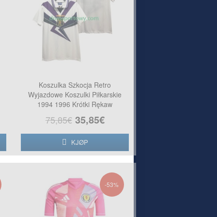
Koszulka Szkocja Retro
Wyjazdowe Koszulki Piłkarskie
1994 1996 Krótki Rękaw
35,85€
75,85€
KJØP
-53%